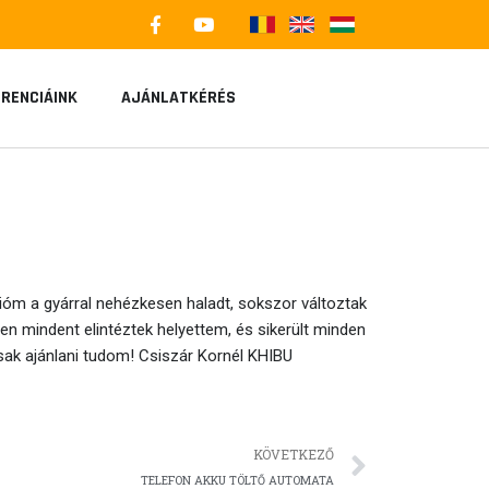
F
Y
a
o
c
u
e
t
b
u
RENCIÁINK
AJÁNLATKÉRÉS
o
b
o
e
k
-
f
ióm a gyárral nehézkesen haladt, sokszor változtak
en mindent elintéztek helyettem, és sikerült minden
ak ajánlani tudom! Csiszár Kornél KHIBU
Követk
KÖVETKEZŐ
TELEFON AKKU TÖLTŐ AUTOMATA