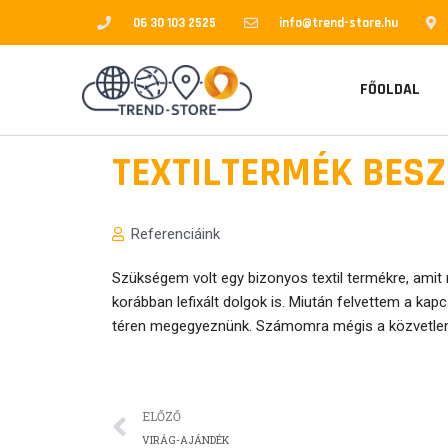
Skip
06 30 103 2525
info@trend-store.hu
to
content
FŐOLDAL
TEXTILTERMÉK BES
Referenciáink
Szükségem volt egy bizonyos textil termékre, amit
korábban lefixált dolgok is. Miután felvettem a kap
téren megegyeznünk. Számomra mégis a közvetlen, 
Előző
ELŐZŐ
VIRÁG-AJÁNDÉK