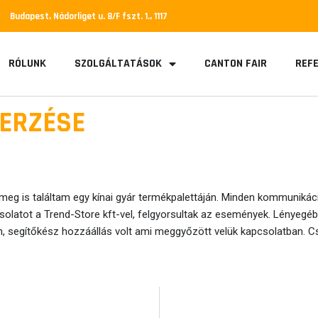
Budapest, Nádorliget u. 8/F fszt. 1., 1117
RÓLUNK
SZOLGÁLTATÁSOK
CANTON FAIR
REFE
ZERZÉSE
 meg is találtam egy kínai gyár termékpalettáján. Minden kommunikác
csolatot a Trend-Store kft-vel, felgyorsultak az események. Lényegéb
segítőkész hozzáállás volt ami meggyőzött velük kapcsolatban. Cs