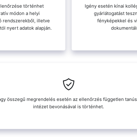
llenőrzése történhet
Igény esetén kínai koll
ratív módon a helyi
gyárlátogatást tesz
ó rendszerekből, illetve
fényképekkel és vi
tól nyert adatok alapján.
dokumentál
gy összegű megrendelés esetén az ellenőrzés független tanús
intézet bevonásával is történhet.