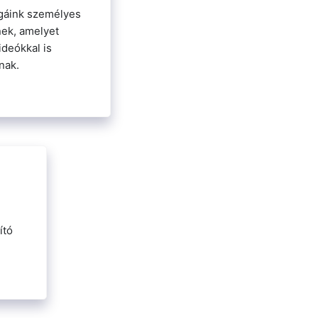
égáink személyes
nek, amelyet
deókkal is
nak.
ító