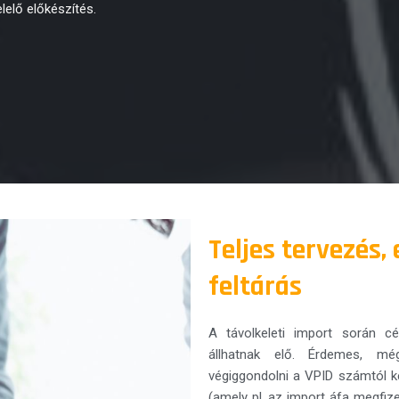
elő előkészítés.
Teljes tervezés,
feltárás
A távolkeleti import során c
állhatnak elő. Érdemes, m
végiggondolni a VPID számtól ke
(amely pl. az import áfa megfiz