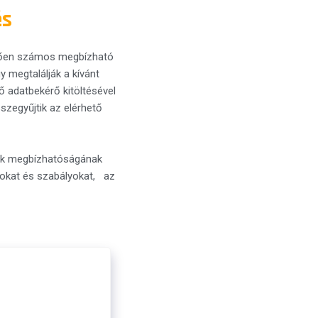
és
etően számos megbízható
y megtalálják a kívánt
ő adatbekérő kitöltésével
sszegyűjtik az elérhető
rtók megbízhatóságának
nyokat és szabályokat, az