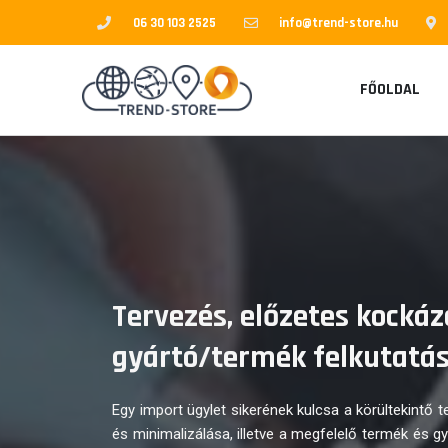
Skip
06 30 103 2525
info@trend-store.hu
to
content
FŐOLDAL
Tervezés, előzetes kockáza
gyártó/termék felkutatás
Egy import ügylet sikerének kulcsa a körültekintő 
és minimalizálása, illetve a megfelelő termék és g