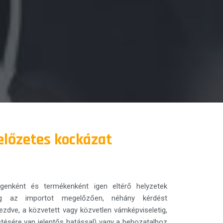
 előzetes kockázat
égenként és termékenként igen eltérő helyzetek
ég az importot megelőzően, néhány kérdést
zdve, a közvetett vagy közvetlen vámképviseletig,
etésére van jelentős hatással) vagy a behozatalhoz