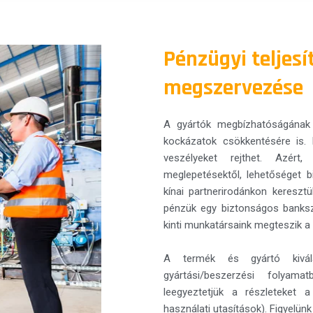
Pénzügyi teljesí
megszervezése
A gyártók megbízhatóságának 
kockázatok csökkentésére is. E
veszélyeket rejthet. Azért
meglepetésektől, lehetőséget b
kínai partnerirodánkon kereszt
pénzük egy biztonságos bankszá
kinti munkatársaink megteszik a
A termék és gyártó kivála
gyártási/beszerzési folyam
leegyeztetjük a részleteket a
használati utasítások). Figyelü