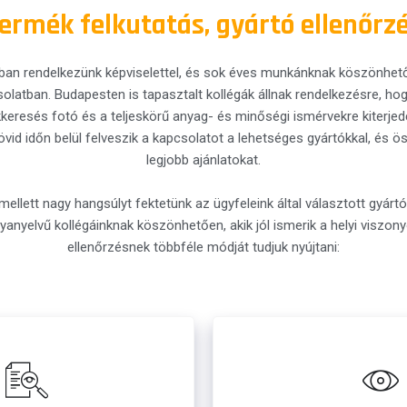
ermék felkutatás, gyártó ellenőrz
ban rendelkezünk képviselettel, és sok éves munkánknak köszönh
solatban. Budapesten is tapasztalt kollégák állnak rendelkezésre, hog
eresés fotó és a teljeskörű anyag- és minőségi ismérvekre kiterjed
övid időn belül felveszik a kapcsolatot a lehetséges gyártókkal, és ö
legjobb ajánlatokat.
mellett nagy hangsúlyt fektetünk az ügyfeleink által választott gyá
anyanyelvű kollégáinknak köszönhetően, akik jól ismerik a helyi viszo
ellenőrzésnek többféle módját tudjuk nyújtani: