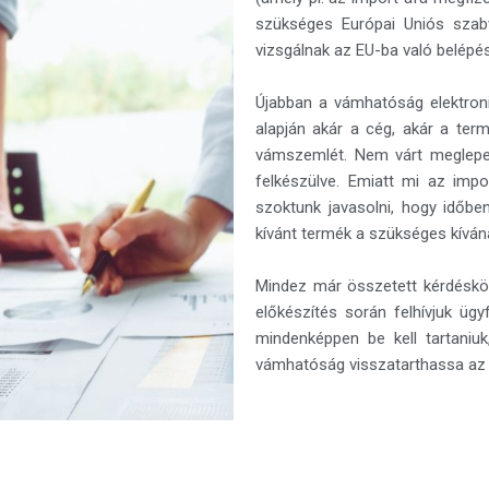
szükséges Európai Uniós szab
vizsgálnak az EU-ba való belépés
Újabban a vámhatóság elektronik
alapján akár a cég, akár a ter
vámszemlét. Nem várt meglepet
felkészülve. Emiatt mi az impo
szoktunk javasolni, hogy időben
kívánt termék a szükséges kívá
Mindez már összetett kérdéskör,
előkészítés során felhívjuk ügy
mindenképpen be kell tartaniu
vámhatóság visszatarthassa az 