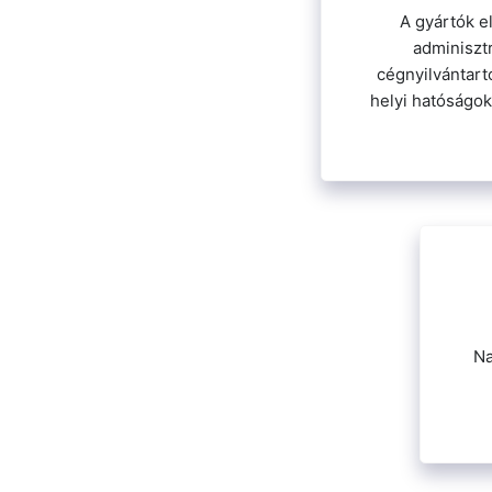
A gyártók e
adminiszt
cégnyilvántart
helyi hatóságok
Na