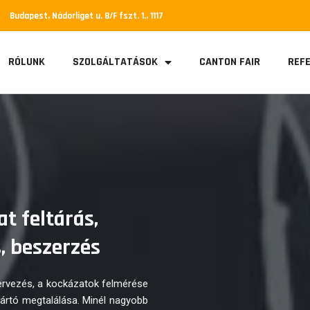
Budapest, Nádorliget u. 8/F fszt. 1., 1117
RÓLUNK
SZOLGÁLTATÁSOK
CANTON FAIR
REFE
t feltárás,
, beszerzés
tervezés, a kockázatok felmérése
yártó megtalálása. Minél nagyobb