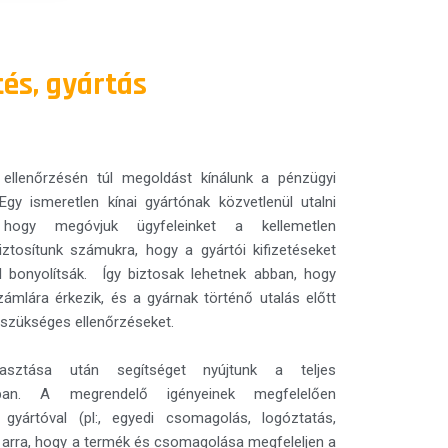
tés, gyártás
ellenőrzésén túl megoldást kínálunk a pénzügyi
gy ismeretlen kínai gyártónak közvetlenül utalni
, hogy megóvjuk ügyfeleinket a kellemetlen
iztosítunk számukra, hogy a gyártói kifizetéseket
ül bonyolítsák. Így biztosak lehetnek abban, hogy
mlára érkezik, és a gyárnak történő utalás előtt
 szükséges ellenőrzéseket.
sztása után segítséget nyújtunk a teljes
atban. A megrendelő igényeinek megfelelően
 gyártóval (pl:, egyedi csomagolás, logóztatás,
nk arra, hogy a termék és csomagolása megfeleljen a