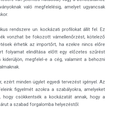
ványoknak való megfelelésig, amelyet ugyancsak
kor.
us rendszere un. kockázati profilokat állít fel. Ez
mék vonzhat be fokozott vámellenőrzést, kötelező
ések érhetik az importőrt, ha ezekre nincs előre
rt folyamat elindítása előtt egy előzetes szűrést
 kiderüljön, megfelel-e a cég, valamint a behozni
nalmaknak.
 ezért minden ügylet egyedi tervezést igényel. Az
feleink figyelmét azokra a szabályokra, amelyeket
k, hogy csökkentsék a kockázatát annak, hogy a
árut a szabad forgalomba helyezéstől.