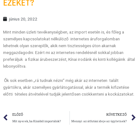
EZEKET?
június 20, 2022
Mint minden üzleti tevékenységben, az import esetén is, és főleg a
személyes kapcsolatokat nélkülöző internetes áruforgalomban
lehetnek olyan szereplők, akik nem tisztességes úton akarnak
meggazdagodni. Ezért mi az internetes rendelésnél sokkal jobban
preferáljuk a fizikai árubeszerzést, Kínai irodánk és kinti kollégáink által
lebonyolítva.
Ők sok esetben „rá tudnak nézni” még akár az interneten talált
gyártókra, akár személyes gyárlátogatással, akár a termék kifizetése
előtti tételes átvételével tudják jelentősen csökkenteni a kockázatokat.
Előző
ELŐZŐ
KÖVETKEZŐ
Mit nyerek, ha Kínából importálok?
Mennyi az átfutási ideje az ügyletnek?