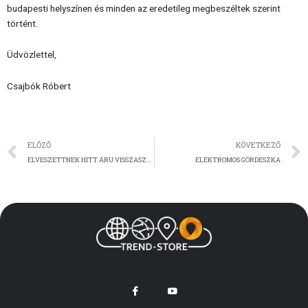
budapesti helyszínen és minden az eredetileg megbeszéltek szerint
történt.
Üdvözlettel,
Csajbók Róbert
Előző
ELŐZŐ
KÖVETKEZŐ
ELVESZETTNEK HITT ÁRU VISSZASZERZÉSE A KÍNAI VÁM TORKÁBÓL:-)
ELEKTROMOS GÖRDESZKA