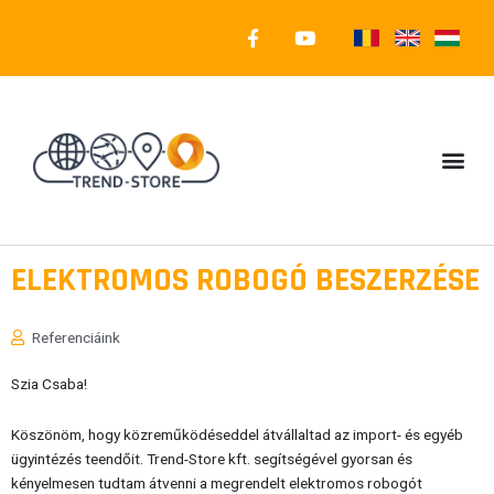
Skip
F
Y
to
a
o
c
u
content
e
t
b
u
o
b
o
e
Me
k
-
f
ELEKTROMOS ROBOGÓ BESZERZÉSE
Referenciáink
Szia Csaba!
Köszönöm, hogy közreműködéseddel átvállaltad az import- és egyéb
ügyintézés teendőit. Trend-Store kft. segítségével gyorsan és
kényelmesen tudtam átvenni a megrendelt elektromos robogót