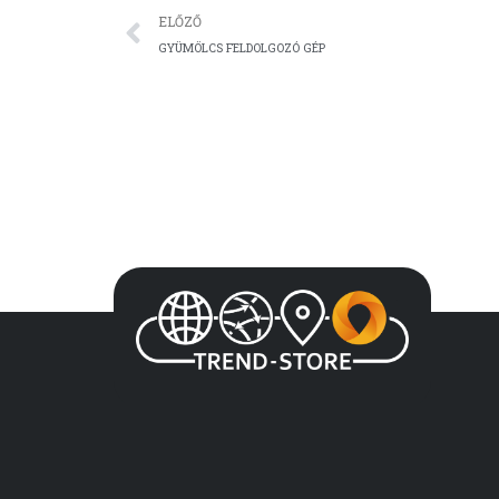
Előző
ELŐZŐ
GYÜMÖLCS FELDOLGOZÓ GÉP