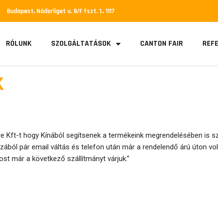
Budapest, Nádorliget u. 8/F fszt. 1., 1117
RÓLUNK
SZOLGÁLTATÁSOK
CANTON FAIR
REFE
K
e Kft-t hogy Kínából segítsenek a termékeink megrendelésében is sz
gazából pár email váltás és telefon után már a rendelendő árú úton vol
st már a következő szállítmányt várjuk.”