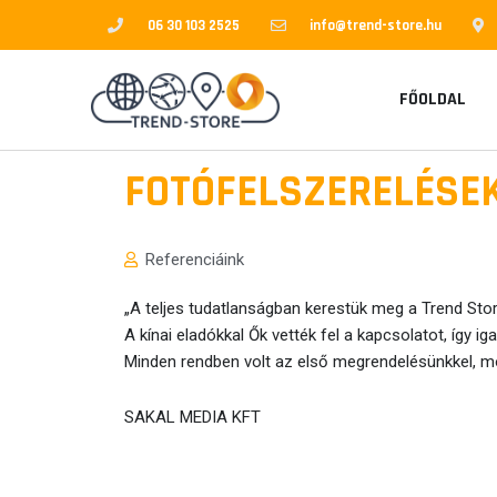
Skip
06 30 103 2525
info@trend-store.hu
to
content
FŐOLDAL
FOTÓFELSZERELÉSE
Referenciáink
„A teljes tudatlanságban kerestük meg a Trend Stor
A kínai eladókkal Ők vették fel a kapcsolatot, így i
Minden rendben volt az első megrendelésünkkel, mo
SAKAL MEDIA KFT