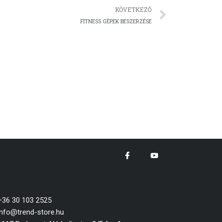
Követk
KÖVETKEZŐ
FITNESS GÉPEK BESZERZÉSE
+36 30 103 2525
info@trend-store.hu