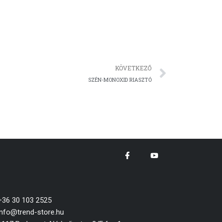
Követk
KÖVETKEZŐ
SZÉN-MONOXID RIASZTÓ
+36 30 103 2525
info@trend-store.hu