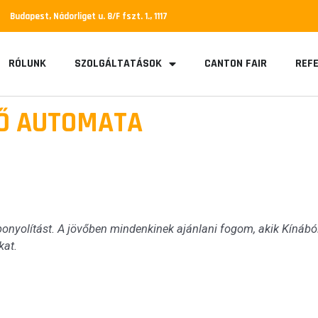
Budapest, Nádorliget u. 8/F fszt. 1., 1117
RÓLUNK
SZOLGÁLTATÁSOK
CANTON FAIR
REFE
TŐ AUTOMATA
onyolítást. A jövőben mindenkinek ajánlani fogom, akik Kínábó
kat.