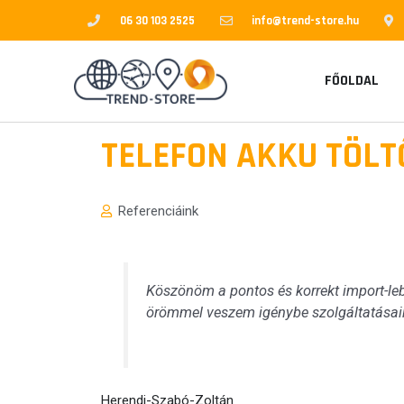
Skip
06 30 103 2525
info@trend-store.hu
to
content
FŐOLDAL
TELEFON AKKU TÖL
Referenciáink
Köszönöm a pontos és korrekt import-leb
örömmel veszem igénybe szolgáltatásai
Herendi-Szabó-Zoltán